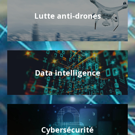
Lutte anti-drones
Lutte anti-drones
Protéger les environnement et événements
sensibles
Data intelligence
Data intelligence
Maîtriser la puissance de vos données par l'IA
Cybersécurité
Cybersécurité
Intégrité et protection de vos ressources