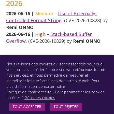
2026
2026-06-16
|
Medium
–
Use of Externally-
Controlled Format String
, (CVE-2026-10828) by
Remi ONNO
2026-06-16
|
High
–
Stack-based Buffer
Overflow
, (CVE-2026-10829) by
Remi ONNO
Nous utilisons des cookies qui sont essentiels pour que
vous puissiez accéder à notre site web et/ou vous fournir
nos services, et nous permettre de mesurer et
d'améliorer les performances de notre site web. Pour
© CS GROUP 2026. Tous droits réservés |
Vie privée
|
plus d'information, consulter notre
Mentions légales
|
Accessibilité : partiellement conforme
Politique de confidentialité
- Pour paramétrer les cookies
|
accéder à
Gérer les cookies
SUIVEZ-NOUS
TOUT ACCEPTER
TOUT REJETER