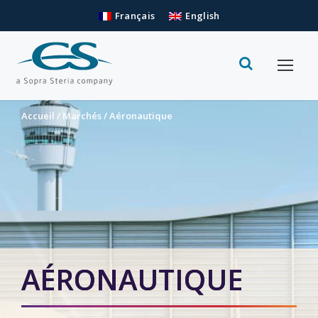
Français
English
Accueil
/
Marchés
/
Aéronautique
AÉRONAUTIQUE