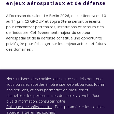
enjeux aérospatiaux et de défense
À l’occasion du salon ILA Berlin 2026, qui se tiendra du 10
au 14 juin, CS GROUP et Sopra Steria seront présents
pour rencontrer partenaires, institutions et acteurs clés
de l’industrie. Cet événement majeur du secteur
aérospatial et de la défense constitue une opportunité
privilégiée pour échanger sur les enjeux actuels et futurs
des domaines...
Nous utilisons des cookies qui sont essentiels pour que
vous puissiez accéder à notre site web et/ou vous fournir
nos services, et nous permettre de mesurer et
d'améliorer les performances de notre site web. Pour
© CS GROUP 2026. Tous droits réservés |
Vie privée
|
plus d'information, consulter notre
Mentions légales
|
Accessibilité : partiellement conforme
Politique de confidentialité
- Pour paramétrer les cookies
|
accéder à
Gérer les cookies