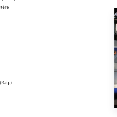
stère
(Ratp)