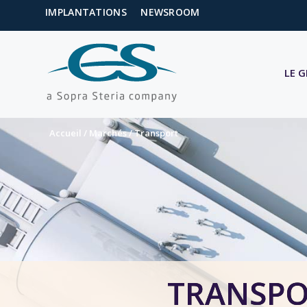
IMPLANTATIONS
NEWSROOM
LE 
Accueil
/
Marchés
/
Transport
TRANSP