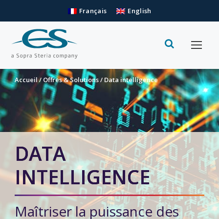
Français
English
Accueil
/
Offres & Solutions
/
Data intelligence
DATA
INTELLIGENCE
Maîtriser la puissance des