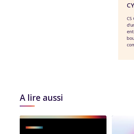
CY
CS 
d’u
ent
bou
com
A lire aussi