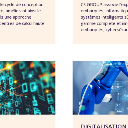
le cycle de conception
CS GROUP associe l’exp
e, améliorant ainsi le
embarqués, informatique
ls une approche
systèmes intelligents s
centres de calcul haute
gamme complète et inno
embarqués, cybersécurit
DIGITALISATION