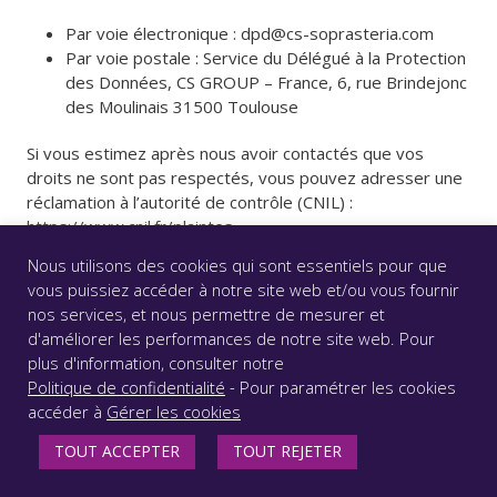
Par voie électronique : dpd@cs-soprasteria.com
Par voie postale : Service du Délégué à la Protection
des Données, CS GROUP – France, 6, rue Brindejonc
des Moulinais 31500 Toulouse
Si vous estimez après nous avoir contactés que vos
droits ne sont pas respectés, vous pouvez adresser une
réclamation à l’autorité de contrôle (CNIL) :
https://www.cnil.fr/plaintes.
Nous utilisons des cookies qui sont essentiels pour que
vous puissiez accéder à notre site web et/ou vous fournir
nos services, et nous permettre de mesurer et
d'améliorer les performances de notre site web. Pour
© CS GROUP 2026. Tous droits réservés |
Vie privée
|
plus d'information, consulter notre
Mentions légales
|
Accessibilité : partiellement conforme
Politique de confidentialité
- Pour paramétrer les cookies
|
accéder à
Gérer les cookies
SUIVEZ-NOUS
TOUT ACCEPTER
TOUT REJETER