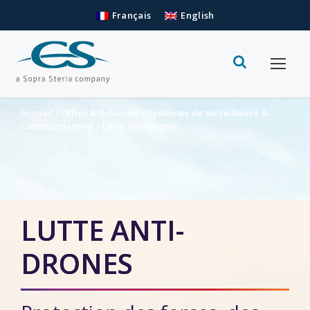
Français
English
Accueil
/
Offres & Solutions
/
Systèmes de surveillance &
Commandement
/
Lutte anti-drones
LUTTE ANTI-
DRONES