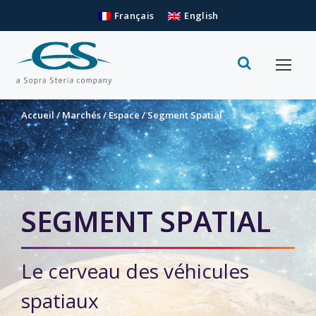
Français
English
Accueil
/
Marchés
/
Espace
/
Segment Spatial
SEGMENT SPATIAL
Le cerveau des véhicules
spatiaux