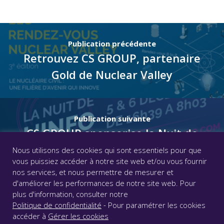
Publication précédente
Retrouvez CS GROUP, partenaire
Gold de Nuclear Valley
Publication suivante
CS GROUP sponsorise la Nuit de
l’Info 2019
Nous utilisons des cookies qui sont essentiels pour que
vous puissiez accéder à notre site web et/ou vous fournir
nos services, et nous permettre de mesurer et
d'améliorer les performances de notre site web. Pour
© CS GROUP 2026. Tous droits réservés |
Vie privée
|
plus d'information, consulter notre
Mentions légales
|
Accessibilité : partiellement conforme
Politique de confidentialité
- Pour paramétrer les cookies
|
accéder à
Gérer les cookies