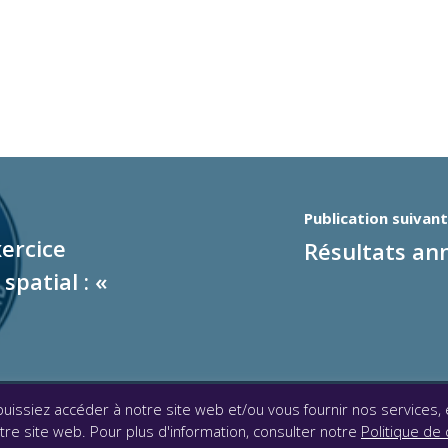
Publication suivan
ercice
Résultats an
spatial : «
uissiez accéder à notre site web et/ou vous fournir nos services,
|
Mentions légales
|
Accessibilité : partiellement conforme
|
e site web. Pour plus d'information, consulter notre
Politique de 