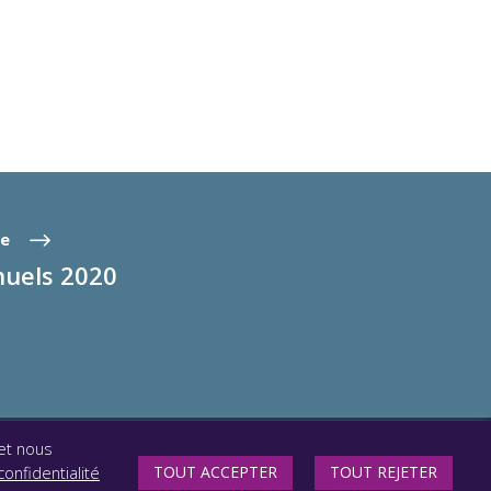
te
nuels 2020
 et nous
SUIVEZ-NOUS
TOUT ACCEPTER
TOUT REJETER
confidentialité