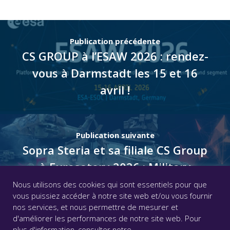
Publication précédente
CS GROUP à l’ESAW 2026 : rendez-
vous à Darmstadt les 15 et 16
avril !
Publication suivante
Sopra Steria et sa filiale CS Group
à Eurosatory 2026 : Military
Mobility
Nous utilisons des cookies qui sont essentiels pour que
vous puissiez accéder à notre site web et/ou vous fournir
nos services, et nous permettre de mesurer et
d'améliorer les performances de notre site web. Pour
© CS GROUP 2026. Tous droits réservés |
Vie privée
|
plus d'information, consulter notre