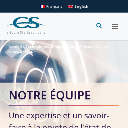
Français
English
Accueil
/
Technologies & Innovation
/
CS Research Lab
/
Notre équipe
NOTRE ÉQUIPE
Une expertise et un savoir-
faire à la pointe de l’état de