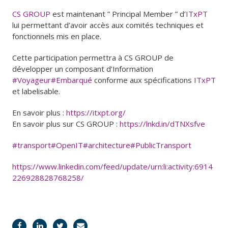
CS GROUP
est maintenant ” Principal Member ” d’
ITxPT
lui permettant d’avoir accès aux comités techniques et
fonctionnels mis en place.
Cette participation permettra à CS GROUP de
développer un composant d’Information
#Voyageur
#Embarqué
conforme aux spécifications
ITxPT
et labelisable.
En savoir plus :
https://itxpt.org/
En savoir plus sur CS GROUP :
https://lnkd.in/dTNXsfve
#transport
#OpenIT
#architecture
#PublicTransport
https://www.linkedin.com/feed/update/urn:li:activity:6914
226928828768258/