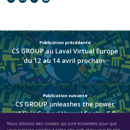
Publication précédente
CS GROUP au Laval Virtual Europe
du 12 au 14 avril prochain.
Publication suivante
CS GROUP unleashes the power
of Epic Games’ Unreal Engine 5.0
to its Inscape VTS users
Nous utilisons des cookies qui sont essentiels pour que
vous puissiez accéder à notre site web et/ou vous fournir