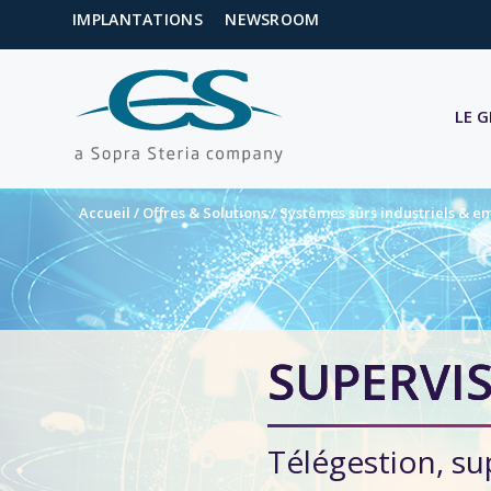
IMPLANTATIONS
NEWSROOM
LE 
Accueil
/
Offres & Solutions
/
Systèmes sûrs industriels & 
SUPERVIS
Télégestion, sup