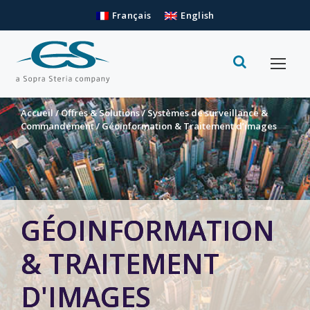
Français
English
Accueil
/
Offres & Solutions
/
Systèmes de surveillance &
Commandement
/
Géoinformation & Traitement d’images
GÉOINFORMATION
& TRAITEMENT
D'IMAGES