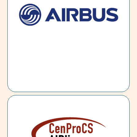
suites PLM (un par programme avion)
Expertise fonctionnelle
Expertise technique sur les différentes technologies :
plateforme Dassault 3D Experience, PLM PTC
Windchill …
Expertise sur la configuration avion
Validation fonctionnelle
Pilotage des déploiements
Activité réalisée en mode Agile SAFe avec participation au
sein des différents Agile Release Trains : Product Owner,
Solution Architect, Technical Experts, Deployment
Manager…
Activité délivrée en France et Allemagne.
CenProCS
CenProCS est une Joint Venture internationale entre Cenit
Prostep et CS GROUP, dédiée à Airbus Group et fondée en
2007. CenProCS propose des solutions personnalisées en
accord avec la stratégie d’Airbus. Cette dernière consiste