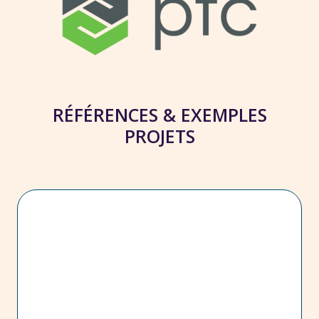
RÉFÉRENCES & EXEMPLES
PROJETS
AIRBUS – Design and Acceptance :
Activité d’AMOA/AMOE forfaitisée : gouvernance et support
des suites applicatives (principalement PLM et groupware)
au service du métier de l’ingénierie d’Airbus (Conception
des avions civils) :
Pilotage du développement / maintenance des