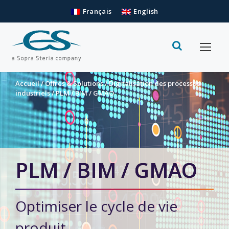
Français
English
Accueil
/
Offres & Solutions
/
Digitalisation des processus
industriels
/
PLM / BIM / GMAO
PLM / BIM / GMAO
Optimiser le cycle de vie
produit