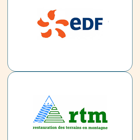
de l’EPR de Flamanville. A ce titre, définition et
réalisation du processus d’IVV de ce système et
appui aux essais à froid qui se sont terminés avec
succès en janvier 2018 (fonctionnalités d’acquisition
des données de fonctionnement de la tranche et de
surveillance des vibrations des machines tournantes
« gros composants » (turbine, pompe primaire, …).
Restauration des Terrains en Montagne (RTM,
ONF) - SIG sur les risques naturels en montagne
Le RTM est un ensemble de services de l’Office
National des Forêts (ONF) spécialisés dans le
domaine des risques naturels, tant en matière de
prévention (construction d’ouvrages de protection),
que d’appui apporté aux responsables de gestion
de crises. Ces bases de données, concernent
actuellement 11 départements de montagne (Alpes