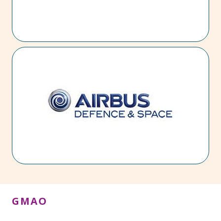
et Pyrénées), et sont associées à un outil de
localisation géographique (SIG).
AIRBUS DEFENSE & SPACE – 3DExperience
Mise en œuvre d’une plateforme commune 3DX de
Dassault Système (CATIA, ANOVIA, DELMIA) aux trois
Business Unit. Cette plateforme est interfacée via le
progiciel Tibco avec Windchill de la société PTC et
l’ERP SAP.
GMAO