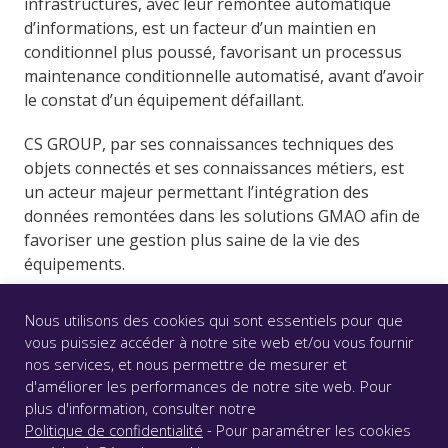
infrastructures, avec leur remontée automatique
d’informations, est un facteur d’un maintien en
conditionnel plus poussé, favorisant un processus
maintenance conditionnelle automatisé, avant d’avoir
le constat d’un équipement défaillant.
CS GROUP, par ses connaissances techniques des
objets connectés et ses connaissances métiers, est
un acteur majeur permettant l’intégration des
données remontées dans les solutions GMAO afin de
favoriser une gestion plus saine de la vie des
équipements.
Nous utilisons des cookies qui sont essentiels pour que
vous puissiez accéder à notre site web et/ou vous fournir
nos services, et nous permettre de mesurer et
d'améliorer les performances de notre site web. Pour
© CS GROUP 2026. Tous droits réservés |
Vie privée
|
plus d'information, consulter notre
Mentions légales
|
Accessibilité : partiellement conforme
Politique de confidentialité
- Pour paramétrer les cookies