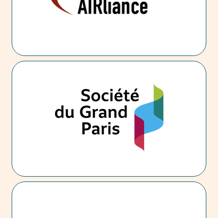
consiste à s’entourer de fournisseurs capables d’être
compétitifs sur des échelles d’activités et d’offres
groupées, avec des solutions de technologies multiples,
une couverture transnationale, y compris des capacités
nearshore/offshore.
SGP (Société du Grand Paris) – Gestion de
configuration :
Réalisation de l’application de gestion de
configuration de la Société du Grand Paris. Cette
application a pour objectif de gérer toutes les
configurations des systèmes puis des
infrastructures composant le système du Grand
Paris express.
EDF CNEN – EPR Flamanville
Maîtrise d’œuvre du système d’information industriel