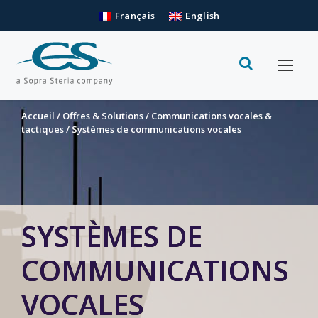
Français
English
Accueil
/
Offres & Solutions
/
Communications vocales &
tactiques
/
Systèmes de communications vocales
SYSTÈMES DE
COMMUNICATIONS
VOCALES