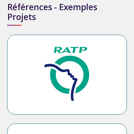
Références - Exemples
Projets
RATP :
• Systèmes centraux de localisation de l’ensemble des Bus
et Tramways,
• Système d’Information Voyageurs Ligne 14,
• Système d’aide à la maintenance du Sacem RER A,
• Systèmes centraux pour la billettique,
• Poste opérateurs radio lignes automatiques,
• Outil de gestion de configuration Symphonie.
RTM :