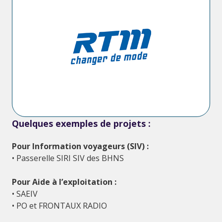
• HUB agrégateur des données de l’ensemble du réseau
des transports en commun,
• Système d’Information Voyageurs générique (pilotage de
tous les afficheurs depuis un serveur central par le DIS
MobilitX),
• Passerelle SIV à la norme SIRI pour les lignes de Bus à
Haut Niveau de Service
• Expertise Transmodel / Siri / Netex
• Développement du connecteur SPOTI 3 permettant de
distribuer des informations centralisées par le Hub.
Quelques exemples de projets :
Pour Information voyageurs (SIV) :
• Passerelle SIRI SIV des BHNS
Pour Aide à l’exploitation :
• SAEIV
• PO et FRONTAUX RADIO