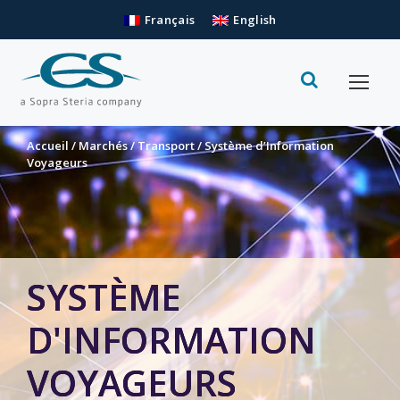
Français
English
Accueil
/
Marchés
/
Transport
/
Système d’Information
Voyageurs
SYSTÈME
D'INFORMATION
VOYAGEURS