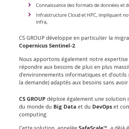
Connaissance des formats de données et de
Infrastructure Cloud et HPC, impliquant not
infra,
CS GROUP développe en particulier la migr
Copernicus Sentinel-2
.
Nous apportons également notre expertise 
répondre aux besoins de plus en plus massifs
d’environnements informatiques et d’outils n
la demande) adaptés aux besoins sans avoir 
CS GROUP
déploie également une solution i
du monde du
Big Data
et du
DevOps
et com
computing.
Cette solution, appelée
SafeScale™
, a déjà