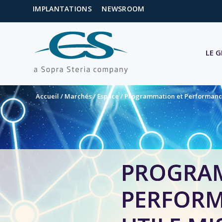
IMPLANTATIONS
NEWSROOM
LE 
Accueil
/
Marchés
/
Espace
/
Programmation et Performance
PROGRA
PERFORM