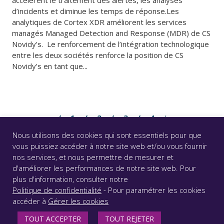
accélèrent le traitement des alertes, les analyses
d’incidents et diminue les temps de réponse.Les
analytiques de Cortex XDR améliorent les services
managés Managed Detection and Response (MDR) de CS
Novidy’s. Le renforcement de l’intégration technologique
entre les deux sociétés renforce la position de CS
Novidy’s en tant que...
1
2
3
4
Nous utilisons des cookies qui sont essentiels pour que
vous puissiez accéder à notre site web et/ou vous fournir
nos services, et nous permettre de mesurer et
d'améliorer les performances de notre site web. Pour
© CS GROUP 2026. Tous droits réservés |
Vie privée
|
plus d'information, consulter notre
Mentions légales
|
Accessibilité : partiellement conforme
Politique de confidentialité
- Pour paramétrer les cookies
|
accéder à
Gérer les cookies
SUIVEZ-NOUS
TOUT ACCEPTER
TOUT REJETER