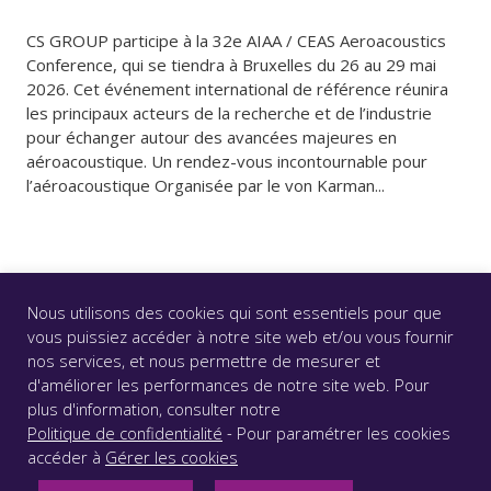
CS GROUP participe à la 32e AIAA / CEAS Aeroacoustics
Conference, qui se tiendra à Bruxelles du 26 au 29 mai
2026. Cet événement international de référence réunira
les principaux acteurs de la recherche et de l’industrie
pour échanger autour des avancées majeures en
aéroacoustique. Un rendez-vous incontournable pour
l’aéroacoustique Organisée par le von Karman...
Nous utilisons des cookies qui sont essentiels pour que
vous puissiez accéder à notre site web et/ou vous fournir
nos services, et nous permettre de mesurer et
d'améliorer les performances de notre site web. Pour
© CS GROUP 2026. Tous droits réservés |
Vie privée
|
plus d'information, consulter notre
Mentions légales
|
Accessibilité : partiellement conforme
Politique de confidentialité
- Pour paramétrer les cookies
|
accéder à
Gérer les cookies
SUIVEZ-NOUS