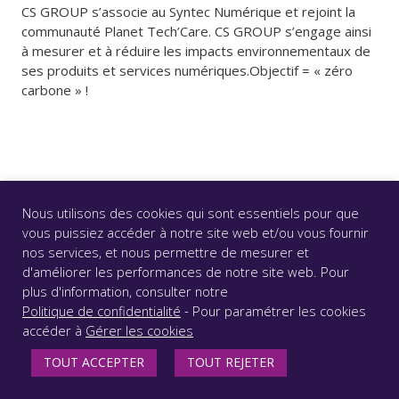
CS GROUP s’associe au Syntec Numérique et rejoint la
communauté Planet Tech’Care. CS GROUP s’engage ainsi
à mesurer et à réduire les impacts environnementaux de
ses produits et services numériques.Objectif = « zéro
carbone » !
Nous utilisons des cookies qui sont essentiels pour que
vous puissiez accéder à notre site web et/ou vous fournir
nos services, et nous permettre de mesurer et
© CS GROUP 2026. Tous droits réservés |
Vie privée
|
d'améliorer les performances de notre site web. Pour
Mentions légales
|
Accessibilité : partiellement conforme
plus d'information, consulter notre
|
Politique de confidentialité
- Pour paramétrer les cookies
accéder à
Gérer les cookies
SUIVEZ-NOUS
TOUT ACCEPTER
TOUT REJETER