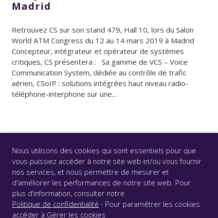
Madrid
Retrouvez CS sur son stand 479, Hall 10, lors du Salon
World ATM Congress du 12 au 14 mars 2019 à Madrid
Concepteur, intégrateur et opérateur de systèmes
critiques, CS présentera : Sa gamme de VCS – Voice
Communication System, dédiée au contrôle de trafic
aérien, CSoIP : solutions intégrées haut niveau radio-
téléphone-interphone sur une...
Nous utilisons des cookies qui sont essentiels pour que
vous puissiez accéder à notre site web et/ou vous fournir
nos services, et nous permettre de mesurer et
d'améliorer les performances de notre site web. Pour
© CS GROUP 2026. Tous droits réservés |
Vie privée
|
plus d'information, consulter notre
Mentions légales
|
Accessibilité : partiellement conforme
Politique de confidentialité
- Pour paramétrer les cookies
|
accéder à
Gérer les cookies